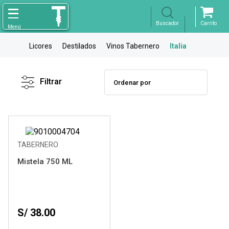
Licores
Destilados
Vinos Tabernero
Italia
Filtro
X
Borrar
Filtrar
Marca
Rango de
Precios
TABERNERO
Mistela 750 ML
Variedad
Bodega
S/ 38.00
Tipo