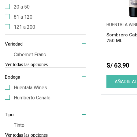
20 a 50
81 a 120
HUENTALA WIN
121 a 200
Sombrero Cab
750 ML
Variedad
Cabernet Franc
S/ 63.90
Ver todas las opciones
Bodega
Huentala Wines
Humberto Canale
Tipo
Tinto
Ver todas las opciones