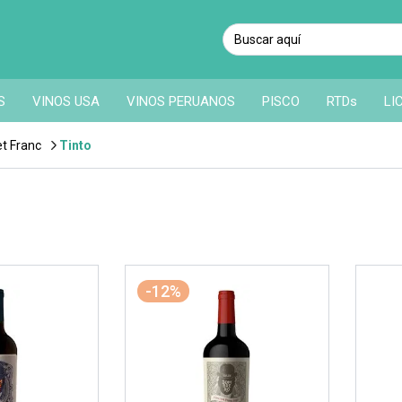
S
VINOS USA
VINOS PERUANOS
PISCO
RTDs
LI
t Franc
Tinto
-12%