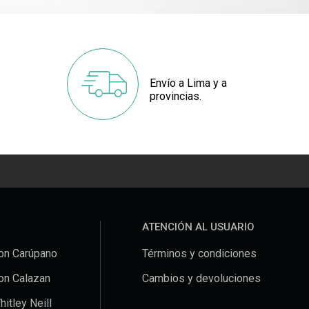
Envío a Lima y a
provincias.
ATENCIÓN AL USUARIO
on Carúpano
Términos y condiciones
on Calazan
Cambios y devoluciones
hitley Neill