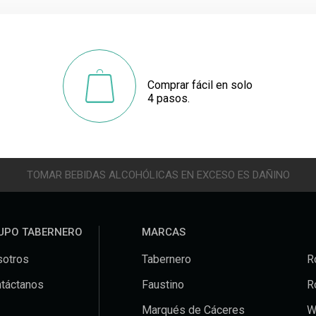
Comprar fácil en solo
4 pasos.
TOMAR BEBIDAS ALCOHÓLICAS EN EXCESO ES DAÑINO
UPO TABERNERO
MARCAS
otros
Tabernero
R
táctanos
Faustino
R
Marqués de Cáceres
W