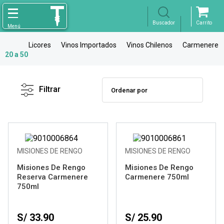
Licores
Vinos Importados
Vinos Chilenos
Carmenere
20 a 50
Filtro
X
Borrar
Filtrar
Marca
Rango de
Precios
MISIONES DE RENGO
MISIONES DE RENGO
Misiones De Rengo
Misiones De Rengo
Variedad
Reserva Carmenere
Carmenere 750ml
750ml
Bodega
S/ 33.90
S/ 25.90