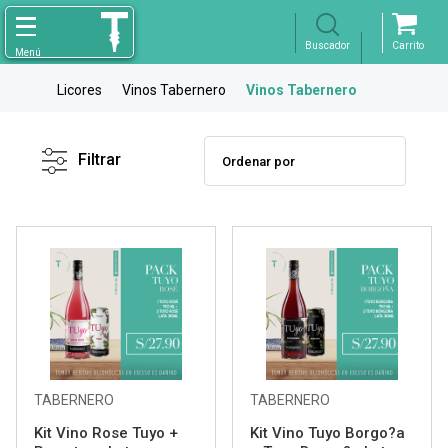
Licores
Vinos Tabernero
Vinos Tabernero
Filtro
X
Borrar
Filtrar
Marca
Rango de
Precios
Variedad
Bodega
TABERNERO
TABERNERO
Kit Vino Rose Tuyo +
Kit Vino Tuyo Borgo?a
Tipo