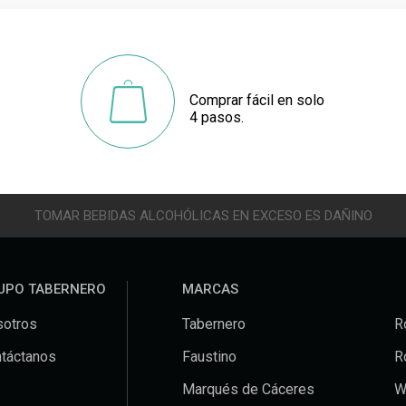
Comprar fácil en solo
4 pasos.
TOMAR BEBIDAS ALCOHÓLICAS EN EXCESO ES DAÑINO
UPO TABERNERO
MARCAS
otros
Tabernero
R
táctanos
Faustino
R
Marqués de Cáceres
W