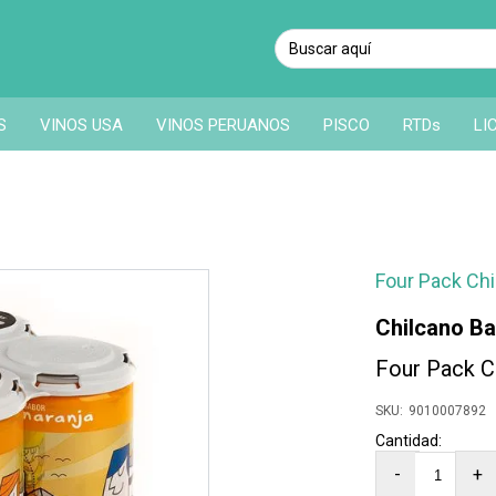
S
VINOS USA
VINOS PERUANOS
PISCO
RTDs
LI
Four Pack Ch
Chilcano Ba
Four Pack C
9010007892
-
+