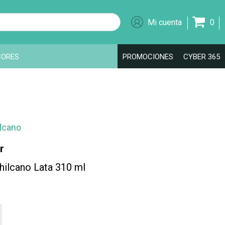
0
CORES
PROMOCIONES
CYBER 365
ilcano
r
hilcano Lata 310 ml