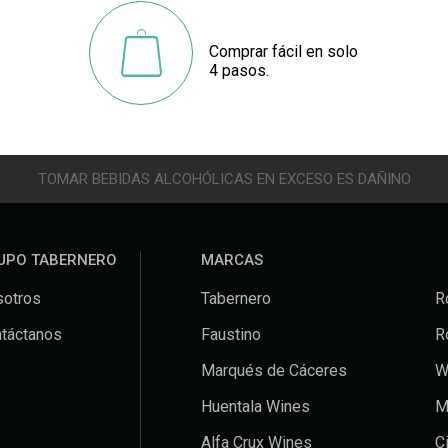
Comprar fácil en solo
4 pasos.
TOMAR BEBIDAS ALCOHÓLICAS EN EXCESO ES DAÑINO
UPO TABERNERO
MARCAS
otros
Tabernero
R
táctanos
Faustino
R
Marqués de Cáceres
W
Huentala Wines
M
Alfa Crux Wines
C