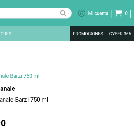
0
CORES
PROMOCIONES
CYBER 365
ale Barzi 750 ml
anale
nale Barzi 750 ml
90