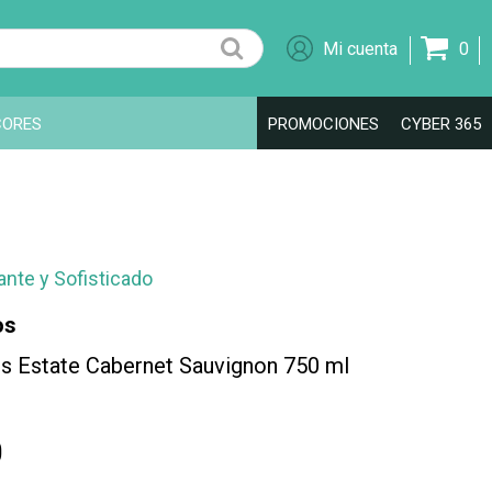
0
CORES
PROMOCIONES
CYBER 365
ante y Sofisticado
os
s Estate Cabernet Sauvignon 750 ml
0