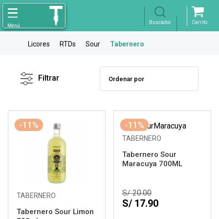
Licores
RTDs
Sour
Tabernero
Filtro
X
Borrar
Filtrar
Licores
Marca
-11%
-11%
TABERNERO
Tabernero Sour
Maracuya 700ML
S/ 20.00
TABERNERO
S/ 17.90
Tabernero Sour Limon