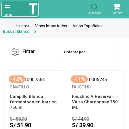
Licores
Vinos Importados
Vinos Españoles
Busca: blanco
x
Filtro
X
Borrar
Filtrar
Marca
-12%
-11%
Rango de
Precios
CAMPILLO
FAUSTINO
Campillo Blanco
Faustino V Reserva
Variedad
fermentado en barrica
Viura Chardonnay 750
750 ml
ML
Bodega
S/ 58.90
S/ 44.90
S/ 51.90
S/ 39.90