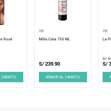
VIK
VIK
le Rosé
Milla Cala 750 ML
La P
S/ 4
S/ 239.90
S/ 