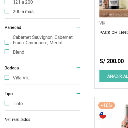
121 a 200
200 a más
VIK
Variedad
PACK CHILEN
Cabernet Sauvignon, Cabernet
Franc, Carmenere, Merlot
Blend
S/ 200.00
Bodega
Viña Vik
Tipo
Tinto
-10%
Ver resultados