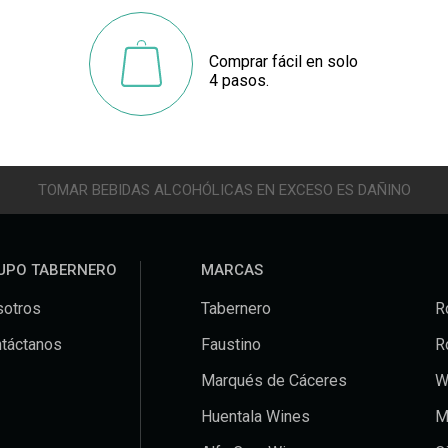
Comprar fácil en solo
4 pasos.
TOMAR BEBIDAS ALCOHÓLICAS EN EXCESO ES DAÑINO
UPO TABERNERO
MARCAS
otros
Tabernero
R
táctanos
Faustino
R
Marqués de Cáceres
W
Huentala Wines
M