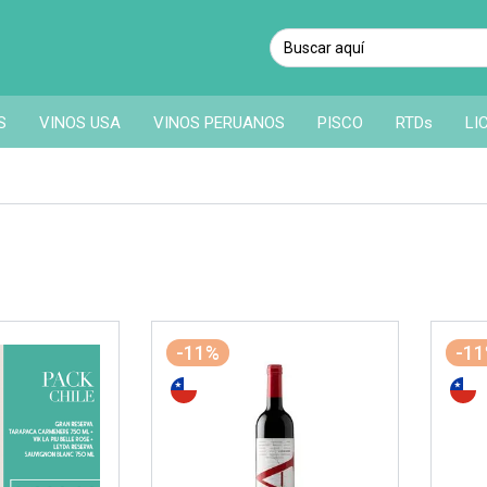
S
VINOS USA
VINOS PERUANOS
PISCO
RTDs
LI
-11%
-1