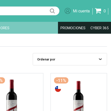
0
CORES
PROMOCIONES
CYBER 365
1%
-11%