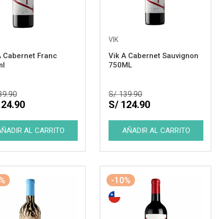
VIK
A Cabernet Franc
Vik A Cabernet Sauvignon
ml
750ML
39.90
S/ 139.90
124.90
S/ 124.90
1%
-10%