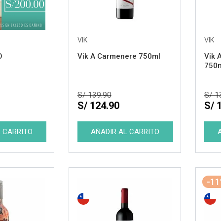
VIK
VIK
O
Vik A Carmenere 750ml
Vik 
750
S/ 139.90
S/ 1
S/ 124.90
S/ 
-1