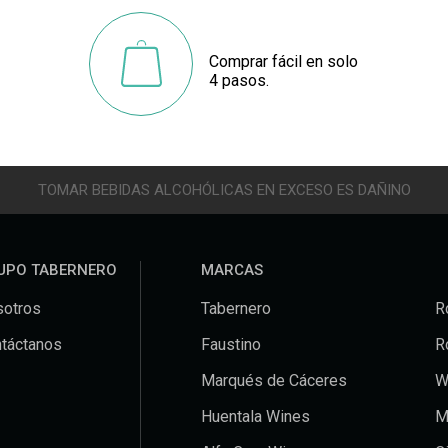
Comprar fácil en solo
4 pasos.
TOMAR BEBIDAS ALCOHÓLICAS EN EXCESO ES DAÑINO
UPO TABERNERO
MARCAS
otros
Tabernero
R
táctanos
Faustino
R
Marqués de Cáceres
W
Huentala Wines
M