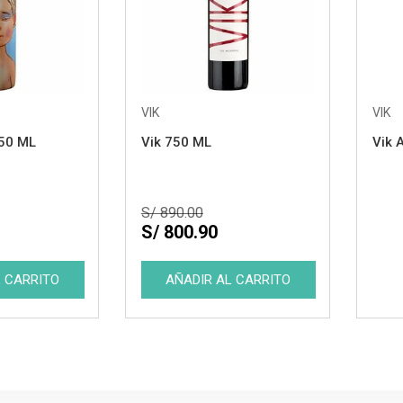
VIK
VIK
750 ML
Vik 750 ML
Vik 
S/ 890.00
S/ 800.90