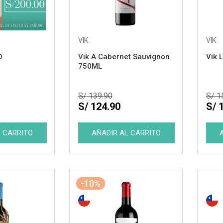
VIK
VIK
O
Vik A Cabernet Sauvignon
Vik 
750ML
S/ 139.90
S/ 1
S/ 124.90
S/ 
-10%