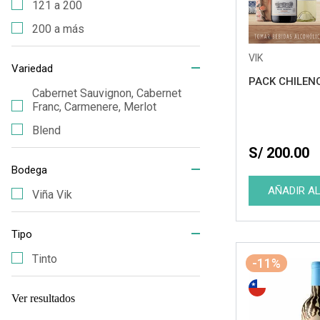
121 a 200
200 a más
VIK
Variedad
PACK CHILEN
Cabernet Sauvignon, Cabernet
Franc, Carmenere, Merlot
Blend
S/ 200.00
Bodega
Viña Vik
Tipo
Tinto
-11%
Ver resultados