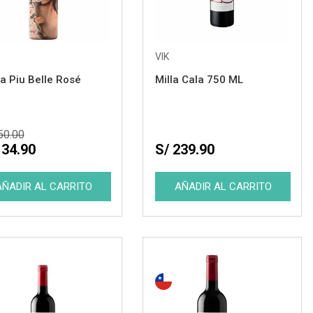
VIK
La Piu Belle Rosé
Milla Cala 750 ML
50.00
134.90
S/ 239.90