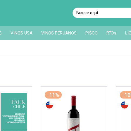
S
VINOS USA
VINOS PERUANOS
PISCO
RTDs
LI
-11%
-1