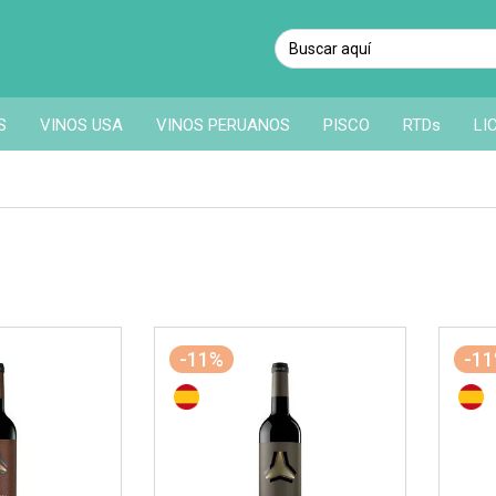
S
VINOS USA
VINOS PERUANOS
PISCO
RTDs
LI
-11%
-1