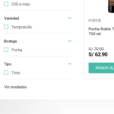
200 a más
Variedad
PORTIA
Tempranillo
Portia Roble 
750 ml
Bodega
S/ 70.90
Portia
S/ 62.90
Tipo
Tinto
Ver resultados