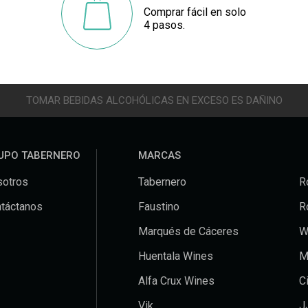
Comprar fácil en solo
4 pasos.
TOMAR BEBIDAS ALCOHÓLICAS EN EXCESO ES DAÑINO
UPO TABERNERO
MARCAS
otros
Tabernero
R
táctanos
Faustino
R
Marqués de Cáceres
W
Huentala Wines
M
Alfa Crux Wines
C
Vik
J