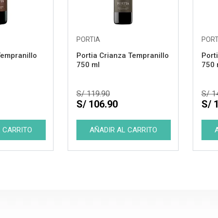
PORTIA
PORT
Tempranillo
Portia Crianza Tempranillo
Port
750 ml
750 
S/ 119.90
S/ 1
S/ 106.90
S/ 