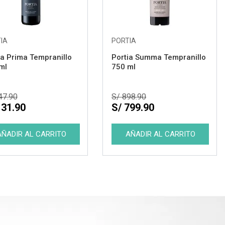
IA
PORTIA
ia Prima Tempranillo
Portia Summa Tempranillo
ml
750 ml
47.90
S/ 898.90
131.90
S/ 799.90