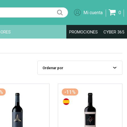
0
CORES
PROMOCIONES
CYBER 365
1%
-11%