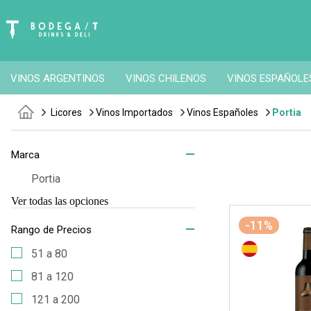
VINOS ARGENTINOS
VINOS CHILENOS
VINOS ESPAÑOLE
Licores
Vinos Importados
Vinos Españoles
Portia
Marca
Portia
Ver todas las opciones
-11%
Rango de Precios
51 a 80
81 a 120
121 a 200